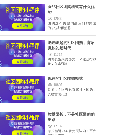
食品社区团购模式有什么优
势
12069
团购这个关键词是我们都知道
的，也都很熟悉
迅速崛起的社区团购，背后
反映的是时代
11314
网博资源采用多元一体化进行制
作，在原有线
现在的社区团购模式
10807
目前，全国有数百家社区团购，
其经营模式基
拉拢团长，不是社区团购的
出路
12709
考拉精选CEO唐光亮认为：平台