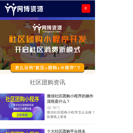
社区团购资讯
微信社区团购小程序的操作
流程是什么？
9873
微信社区团购小程序怎么去做？
拓展线上渠道
十大社区团购平台排名