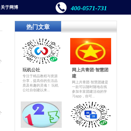
400-0571-731
关于网博
热门文章
个
玩机公社
网上共青团·智慧团
建
专注于精品教程与资源
分享，提高你的生活品
网上共青团·智慧团建是
质及有趣的灵魂！ 玩机
一款可以随时随地在线
公社自创建以来...
参加丰富团建活动的学
习app，你可...
个