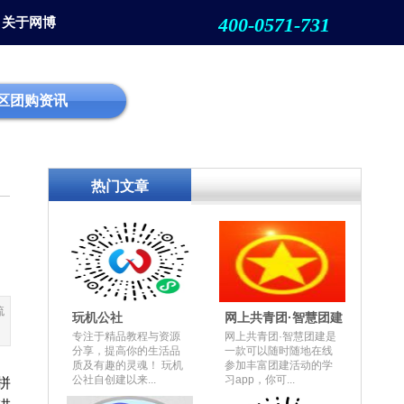
400-0571-731
关于网博
区团购资讯
热门文章
流
玩机公社
网上共青团·智慧团建
专注于精品教程与资源
网上共青团·智慧团建是
分享，提高你的生活品
一款可以随时随地在线
质及有趣的灵魂！ 玩机
参加丰富团建活动的学
公社自创建以来...
习app，你可...
拼