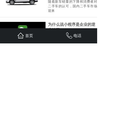
随着新车销量的下降和消费者对
二手车的认可，国内二手车市场
迎来
为什么说小程序是企业的逆
袭神器
首页
电话
10585
目前，小程序以每月平均增加50
万个的速度高速发展，C端个人用
小程序 | 创造5000亿+的市
场！
11009
2019年，微信将会有什么前所未
有的“大动作”。将对用户、商
案例 | 富山水果商城：上线5
小时成
11147
博白县富山水果种植专业合作社
力足打造绿色环保，无公害的柑
橘生
<
1
2
3
4
5
...
8
9
>