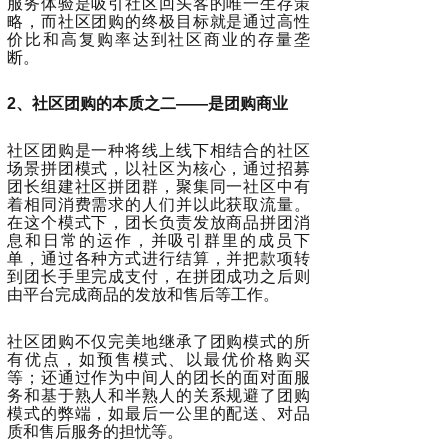
服务体验是吸引社区回头客的唯一生存策
略，而社区团购的终极目标就是通过高性
价比和高复购率达到社区商业的存量垄
断。
2、社区团购的本质之二——是团购商业
社区团购是一种将线上线下相结合的社区
场景拼团模式，以社区为核心，通过招募
团长组建社区拼团群，聚集同一社区中有
着相同消费需求的人们并以此获取流量。
在这个模式下，团长负责发放商品拼团消
息和日常的运作，并吸引群里的成员下
单，通过各种方式进行结算，并把款项转
到团长手里完成支付，在拼团成功之后则
由平台完成商品的发放和售后等工作。
社区团购不仅完美地继承了团购模式的所
有优点，如预售模式、以最优价格购买
等；还通过作为中间人的团长的面对面服
务和基于熟人和半熟人的关系规避了团购
模式的弊端，如最后一公里的配送、对品
质和售后服务的担忧等。