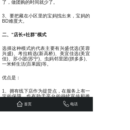
了，做团购的时间就少了。
3、要把藏在小区里的宝妈找出来，宝妈的
BD难度大。
二、“店长+社群”模式
选择这种模式的代表主要有兴盛优选(芙蓉
兴盛)、考拉精选(新高桥)、美宜佳选(美宜
佳)、苏小团(苏宁)、虫妈邻里团(拼多多)、
一米鲜生活(百果园)等。
优点是：
1、拥有线下店作为提货点，在服务上有一
定的保障，也有助于平台的持续宣传和推
广，拓展团长快且较稳定，线下门店也可
首页
电话
作为前置仓，成本低。
2、对于已经具备社区店资源的玩家会显现
出更大优势：在小区有实体店面，具备一