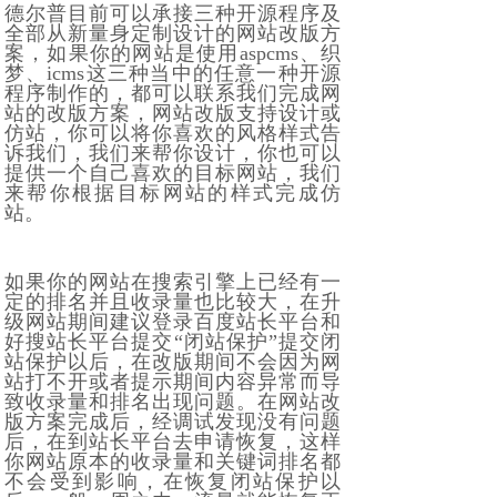
德尔普目前可以承接三种开源程序及
全部从新量身定制设计的网站改版方
案，如果你的网站是使用aspcms、织
梦、icms这三种当中的任意一种开源
程序制作的，都可以联系我们完成网
站的改版方案，网站改版支持设计或
仿站，你可以将你喜欢的风格样式告
诉我们，我们来帮你设计，你也可以
提供一个自己喜欢的目标网站，我们
来帮你根据目标网站的样式完成仿
站。
如果你的网站在搜索引擎上已经有一
定的排名并且收录量也比较大，在升
级网站期间建议登录百度站长平台和
好搜站长平台提交“闭站保护”提交闭
站保护以后，在改版期间不会因为网
站打不开或者提示期间内容异常而导
致收录量和排名出现问题。在网站改
版方案完成后，经调试发现没有问题
后，在到站长平台去申请恢复，这样
你网站原本的收录量和关键词排名都
不会受到影响，在恢复闭站保护以