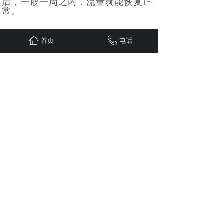
后，一般一周之内，流量就能恢复正
常。
首页
电话
上一篇：
企业宣传网站建设解决方案
下一篇：
政府机关单位网站建设解决方案