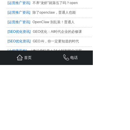
[运营推广资讯]
不养“龙虾”就落伍了吗？open
[运营推广资讯]
除了openclaw，普通人也能
[运营推广资讯]
OpenClaw 别乱装！普通人
[SEO优化资讯]
GEO优化：AI时代企业的必修课
[SEO优化资讯]
GEO AI，你一定要知道的时代
[小程序开发]
《考证党狂喜！24小时智能自习室
首页
电话
[小程序开发]
《高中生周末逆袭指南！24小时无
[小程序学院]
《初中家长必看！24小时无人自习
[小程序学院]
周末小学生适合去24小时无人自习
[小程序开发]
“凌晨2点学不进去？这家24小时
与国内外知名公司和团队合作，
为您带来优质的价值，
为您的电商之路保驾护航