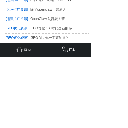
[运营推广资讯]
不养“龙虾”就落伍了吗？op
[运营推广资讯]
除了openclaw，普通人
[运营推广资讯]
OpenClaw 别乱装！普
[SEO优化资讯]
GEO优化：AI时代企业的必
[SEO优化资讯]
GEO AI，你一定要知道的
[小程序开发]
《考证党狂喜！24小时智能自
首页
电话
[小程序开发]
《高中生周末逆袭指南！24小
[小程序学院]
《初中家长必看！24小时无人
[小程序学院]
周末小学生适合去24小时无人
[小程序开发]
“凌晨2点学不进去？这家24
与国内外知名公司和团队合作，
为您带来优质的价值，
为您的电商之路保驾护航
合作伙伴