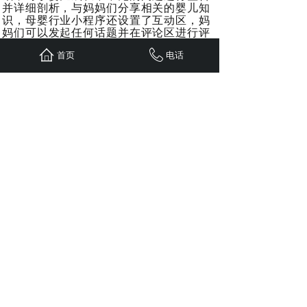
并详细剖析，与妈妈们分享相关的婴儿知
识，母婴行业小程序还设置了互动区，妈
妈们可以发起任何话题并在评论区进行评
论交流。
首页
电话
同时商家可以根据母婴行业小程序后台数
据妈妈们的交流内容分析她们感兴趣的版
块，更精准的推送相关信息内容，培养用
户忠诚度。
网博资源（www.webgotoo.com）是国内知名商城系统及商城
网站建设提供商，为商家提供小程序商城开发、小程序分销系
统、微分销系统、商城系统、电商网站建设、微信分销系统、
小程序商城等多端商城及电子商务行业解决方案。电话：400-
0571-731