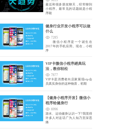
9055
最近和很多朋友聊天，经常聊到
小程序。最常见的话题就是小程
序能
健身行业开发小程序可以做
什么
7285
微信小程序是一个诞生在
2017年的手机应用。现在，小程
序
VIP卡微信小程序經典玩
法，教你轻松
7877
VIP卡是消费者向店家展现vip会
员真实身份的这种物质，初期
【健身小程序开发】微信小
程序给健身行
6996
游水、运动健身认识一下?我觉得
许多人对这话广为人知乃至深恶
痛