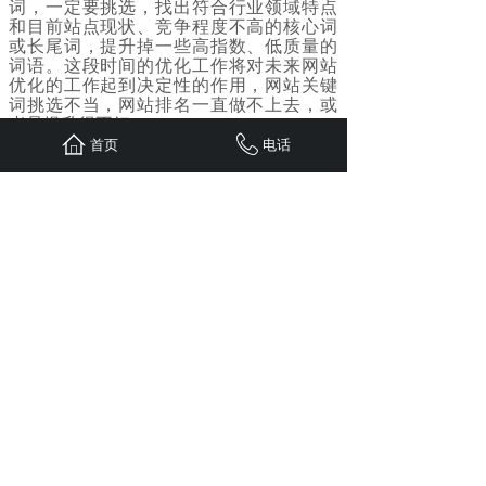
词，一定要挑选，找出符合行业领域特点
和目前站点现状、竞争程度不高的核心词
或长尾词，提升掉一些高指数、低质量的
词语。这段时间的优化工作将对未来网站
优化的工作起到决定性的作用，网站关键
词挑选不当，网站排名一直做不上去，或
者是提升得不好。
首页
电话
4、适当调整
一个网站做好了以后，肯定是会出现不少
必须调整的地方，我们一定不能够害怕调
整，只要是发现了问题，都必须尽早的来
处理好。
站点怎样快速收录？最后，要特别注意的
是不能投机取巧，许多人在提升的过程中
会出现一些懒惰的行为。却不知道，这也
是搜索引擎优化行业领域的一大忌，假如
站点的信息内容全部都是根据搜集和拷贝
的，当然也无法吸引百度搜索引擎的特别
注意，百度搜索也不会将站点的排行推到
百度搜索引擎的首页。
上一篇：
一，什么是抖音搜索？