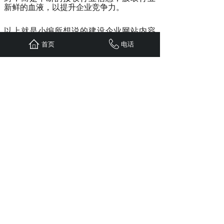
新鲜的血液，以提升企业竞争力。
以上就是小编所想说的建设企业网站内容
需要重点把握三个方向，不过，企业网站
首页
电话
要想实现最初的建站目的，还需采取行之
有效的方法获得足够多的网站浏览者。包
括运用其他的宣传手段提高网站知名度，
利用网站优化知识对网站进行优化或者是
竞价推广来获得精准流量等等。总之，企
业网站到目前来说甚至再往后走十年也不
会太算过时，学会更新优质企业网站内容
必定受益无穷。
上一篇：
营销型网站有哪些优势
下一篇：
谈谈服务器的类型